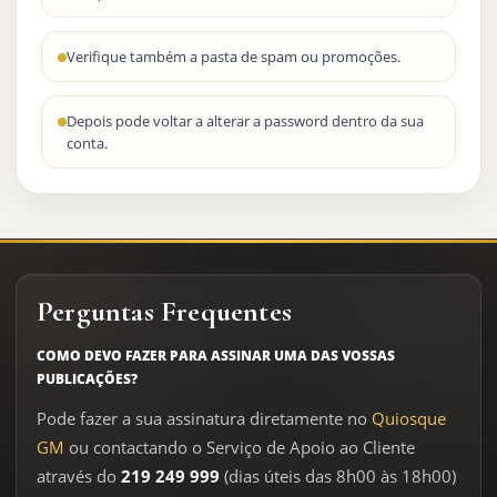
Verifique também a pasta de spam ou promoções.
Depois pode voltar a alterar a password dentro da sua
conta.
Perguntas Frequentes
COMO DEVO FAZER PARA ASSINAR UMA DAS VOSSAS
PUBLICAÇÕES?
Pode fazer a sua assinatura diretamente no
Quiosque
GM
ou contactando o Serviço de Apoio ao Cliente
através do
219 249 999
(dias úteis das 8h00 às 18h00)