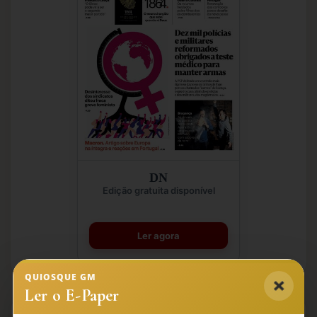
DN
Edição gratuita disponível
Ler agora
QUIOSQUE GM
Ler o E-Paper