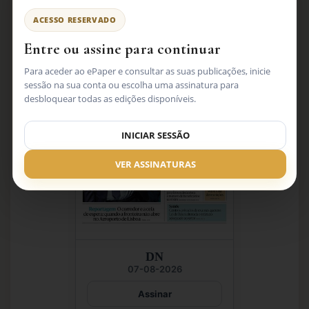
Marcas disponíveis
Entre ou assine
ACESSO RESERVADO
Entre ou assine para continuar
MARCA DISPONÍVEL
Para aceder ao ePaper e consultar as suas publicações, inicie
sessão na sua conta ou escolha uma assinatura para
desbloquear todas as edições disponíveis.
INICIAR SESSÃO
VER ASSINATURAS
DN
07-08-2026
Assinar